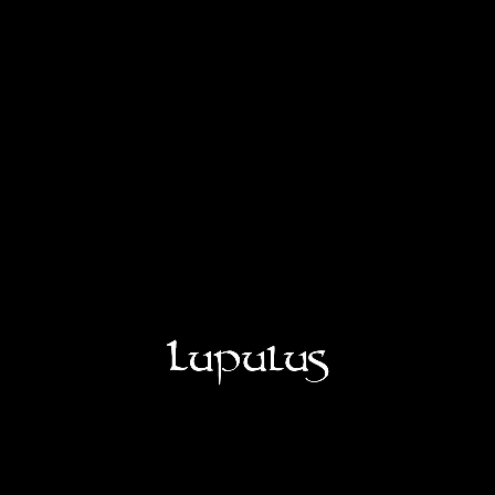
BIRRERIA
LA NOSTRA GAMMA
LE NOSTRE LOUMONADES
VISITE
SHOP
LUPULUS CHEESE FACTORY
LUPULUS RESTO BAR
SÌ
Job offers
NO