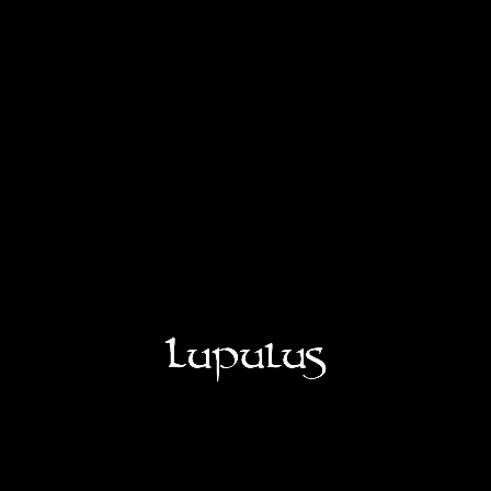
BRASSERIE
VISITES
NOTRE GAMME
NOS LOUMONADES
SHOP
LUPULUS RESTO BAR
LUPULUS CHEESE FACTORY
Offres d'emploi
OUI