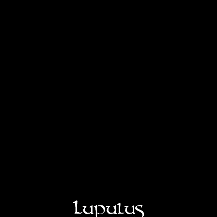
BROUWERIJ
ONS ASSORTIMENT
ONZE LOUMONADES
BEZOEKEN
SHOP
LUPULUS RESTO BAR
LUPULUS CHEESE FACTORY